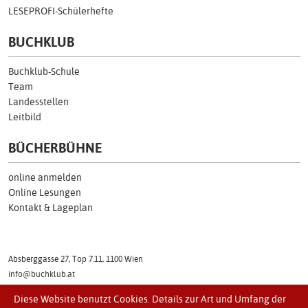
LESEPROFI-Schülerhefte
BUCHKLUB
Buchklub-Schule
Team
Landesstellen
Leitbild
BÜCHERBÜHNE
online anmelden
Online Lesungen
Kontakt & Lageplan
Absberggasse 27, Top 7.11, 1100 Wien
info@buchklub.at
Tel: (01) 505 17 54
Diese Website benutzt Cookies. Details zur Art und Umfang der