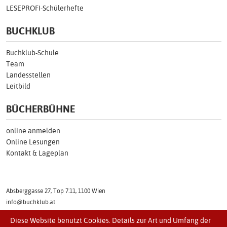
LESEPROFI-Schülerhefte
BUCHKLUB
Buchklub-Schule
Team
Landesstellen
Leitbild
BÜCHERBÜHNE
online anmelden
Online Lesungen
Kontakt & Lageplan
Absberggasse 27, Top 7.11, 1100 Wien
info@buchklub.at
Tel: (01) 505 17 54
Diese Website benutzt Cookies. Details zur Art und Umfang der