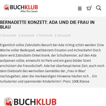
BERNADETTE KONZETT: ADA UND DIE FRAU IN
BLAU
3. Schulstufe
4. Schulstufe
5. Schulstufe
6. Schulstufe
Eigentlich sollte Zabiullahs Besuch bei Ada richtig schön werden: Eine
Woche voller Badespaß, weltbestem Eissalon und Achterbahn! Doch
dann wird Zabiullahs Onkel krank, der Schulhamster, auf den Ada
aufpassen sollte, entwischt im Park und ein ganz blöder Streit
erschüttert die Freundschaft. Ada hat überhaupt keine Zeit, auch noch
dem Diebstahl des wertvollen Gemäldes der „Frau in Blau“
nachzugehen, aber die merkwürdigen Hinweise häufen sich … Ein
turbulenter und spannender Kinderkrimi! | Preis: 100€/Klasse