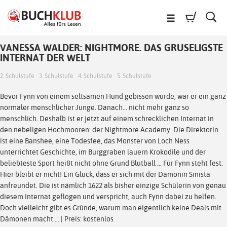
VANESSA WALDER: NIGHTMORE. DAS GRUSELIGSTE
INTERNAT DER WELT
2. Schulstufe
3. Schulstufe
4. Schulstufe
5. Schulstufe
Bevor Fynn von einem seltsamen Hund gebissen wurde, war er ein ganz
normaler menschlicher Junge. Danach… nicht mehr ganz so
menschlich. Deshalb ist er jetzt auf einem schrecklichen Internat in
den nebeligen Hochmooren: der Nightmore Academy. Die Direktorin
ist eine Banshee, eine Todesfee, das Monster von Loch Ness
unterrichtet Geschichte, im Burggraben lauern Krokodile und der
beliebteste Sport heißt nicht ohne Grund Blutball … Für Fynn steht fest:
Hier bleibt er nicht! Ein Glück, dass er sich mit der Dämonin Sinista
anfreundet. Die ist nämlich 1622 als bisher einzige Schülerin von genau
diesem Internat geflogen und verspricht, auch Fynn dabei zu helfen.
Doch vielleicht gibt es Gründe, warum man eigentlich keine Deals mit
Dämonen macht … | Preis: kostenlos