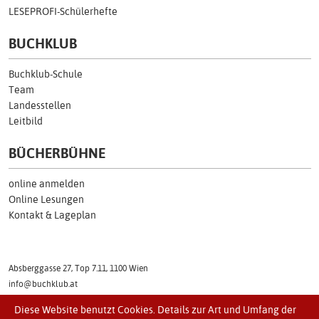
LESEPROFI-Schülerhefte
BUCHKLUB
Buchklub-Schule
Team
Landesstellen
Leitbild
BÜCHERBÜHNE
online anmelden
Online Lesungen
Kontakt & Lageplan
Absberggasse 27, Top 7.11, 1100 Wien
info@buchklub.at
Tel: (01) 505 17 54
Diese Website benutzt Cookies. Details zur Art und Umfang der