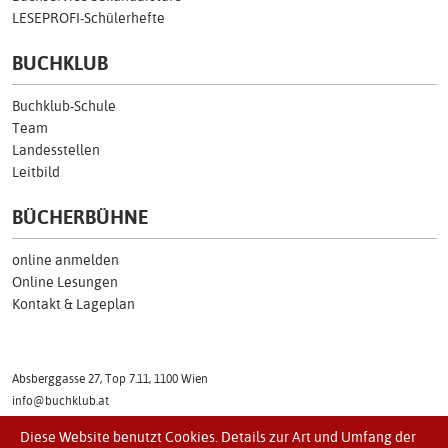
LESEPROFI-Schülerhefte
BUCHKLUB
Buchklub-Schule
Team
Landesstellen
Leitbild
BÜCHERBÜHNE
online anmelden
Online Lesungen
Kontakt & Lageplan
Absberggasse 27, Top 7.11, 1100 Wien
info@buchklub.at
Tel: (01) 505 17 54
Diese Website benutzt Cookies. Details zur Art und Umfang der