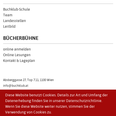
Buchklub-Schule
Team
Landesstellen
Leitbild
BÜCHERBÜHNE
online anmelden
Online Lesungen
Kontakt & Lageplan
Absberggasse 27, Top 7.11, 1100 Wien
info@buchklub.at
Tel: (01) 505 17 54
Diese Website benutzt Cookies. Details zur Art und Umfang der
Datenerhebung finden Sie in unserer Datenschutzrichtlinie.
Kontakt
Impressum
Presse
Wenn Sie diese Website weiter nutzen, stimmen Sie der
Verwendung von Cookies zu.