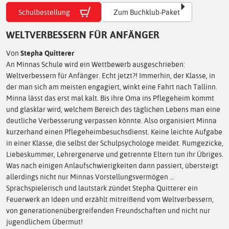
Schulbestellung
Zum Buchklub-Paket
WELTVERBESSERN FÜR ANFÄNGER
Von
Stepha Quitterer
An Minnas Schule wird ein Wettbewerb ausgeschrieben:
Weltverbessern für Anfänger. Echt jetzt?! Immerhin, der Klasse, in
der man sich am meisten engagiert, winkt eine Fahrt nach Tallinn.
Minna lässt das erst mal kalt. Bis ihre Oma ins Pflegeheim kommt
und glasklar wird, welchem Bereich des täglichen Lebens man eine
deutliche Verbesserung verpassen könnte. Also organisiert Minna
kurzerhand einen Pflegeheimbesuchsdienst. Keine leichte Aufgabe
in einer Klasse, die selbst der Schulpsychologe meidet. Rumgezicke,
Liebeskummer, Lehrergenerve und getrennte Eltern tun ihr Übriges.
Was nach einigen Anlaufschwierigkeiten dann passiert, übersteigt
allerdings nicht nur Minnas Vorstellungsvermögen ...
Sprachspielerisch und lautstark zündet Stepha Quitterer ein
Feuerwerk an Ideen und erzählt mitreißend vom Weltverbessern,
von generationenübergreifenden Freundschaften und nicht nur
jugendlichem Übermut!