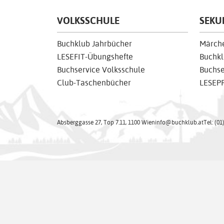
VOLKSSCHULE
SEKU
Buchklub Jahrbücher
Märche
LESEFIT-Übungshefte
Buchk
Buchservice Volksschule
Buchse
Club-Taschenbücher
LESEPR
Absberggasse 27, Top 7.11, 1100 Wien
info@buchklub.at
Tel: (01