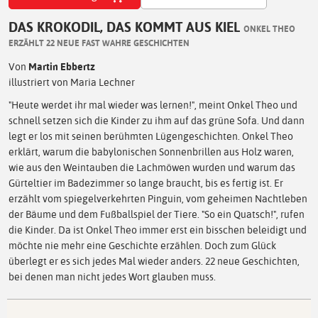
DAS KROKODIL, DAS KOMMT AUS KIEL
ONKEL THEO
ERZÄHLT 22 NEUE FAST WAHRE GESCHICHTEN
Von
Martin Ebbertz
illustriert von Maria Lechner
"Heute werdet ihr mal wieder was lernen!", meint Onkel Theo und
schnell setzen sich die Kinder zu ihm auf das grüne Sofa. Und dann
legt er los mit seinen berühmten Lügengeschichten. Onkel Theo
erklärt, warum die babylonischen Sonnenbrillen aus Holz waren,
wie aus den Weintauben die Lachmöwen wurden und warum das
Gürteltier im Badezimmer so lange braucht, bis es fertig ist. Er
erzählt vom spiegelverkehrten Pinguin, vom geheimen Nachtleben
der Bäume und dem Fußballspiel der Tiere. "So ein Quatsch!", rufen
die Kinder. Da ist Onkel Theo immer erst ein bisschen beleidigt und
möchte nie mehr eine Geschichte erzählen. Doch zum Glück
überlegt er es sich jedes Mal wieder anders. 22 neue Geschichten,
bei denen man nicht jedes Wort glauben muss.